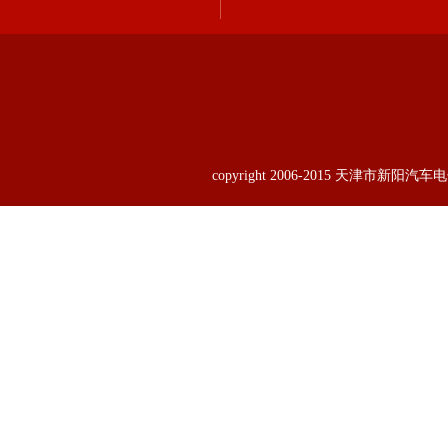
copyright 2006-2015 天津市新