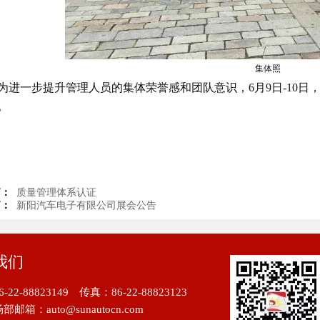
集体
进一步提升管理人员的集体荣誉感和团队意识，6月9日-10日
。
篇：
质量管理体系认证
篇：
新阳汽车电子有限公司展会公告
我们
22-88823149
传真：86-22-88823123
邮箱：auto@sunautocn.com