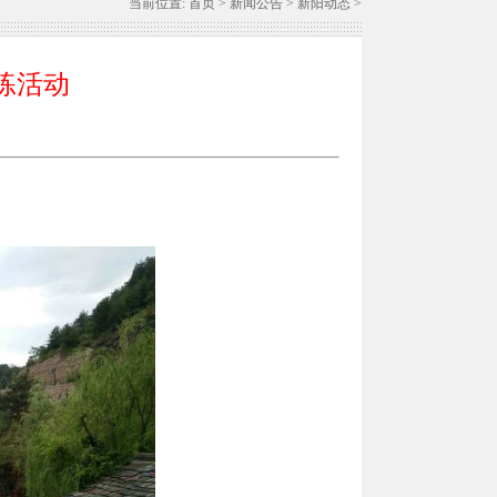
当前位置:
首页
>
新闻公告
>
新阳动态
>
练活动