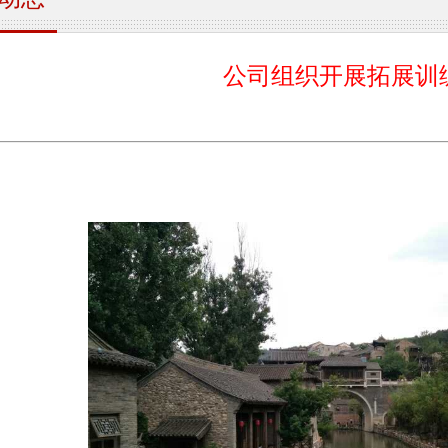
公司组织开展拓展训