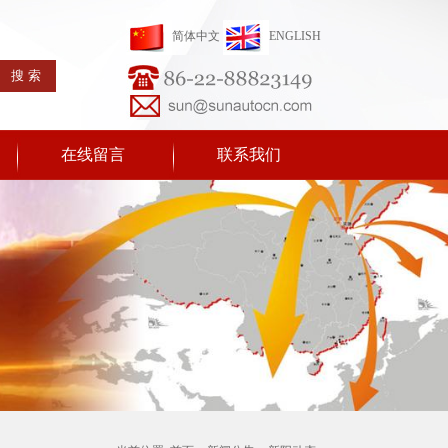
简体中文
ENGLISH
在线留言
联系我们